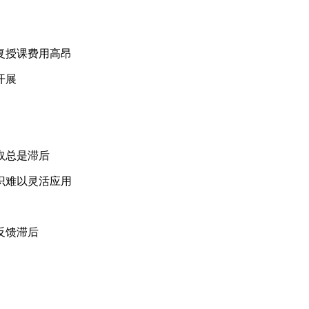
识的重复授课费用高昂
开展
识获取总是滞后
训知识难以灵活应用
，反馈滞后